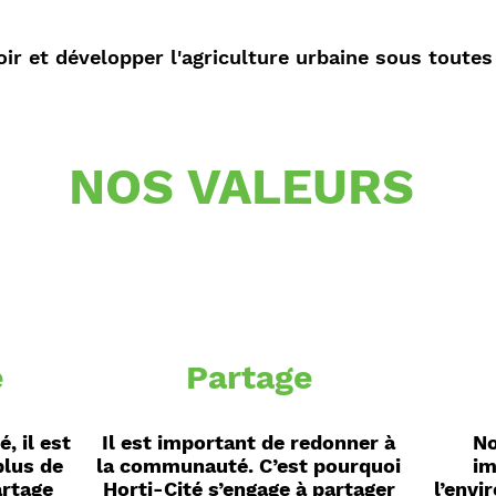
r et développer l'agriculture urbaine sous toute
NOS VALEURS
e
Partage
, il est
Il est important de redonner à
No
plus de
la communauté. C’est pourquoi
im
artage
Horti-Cité s’engage à partager
l’env