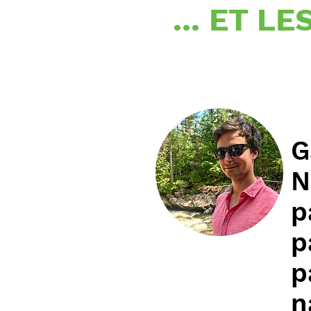
... ET 
G
N
p
p
p
n