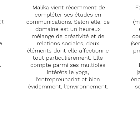
Malika vient récemment de
F
compléter ses études en
et
communications. Selon elle, ce
(m
domaine est un heureux
mélange de créativité et de
co
e
relations sociales, deux
(se
éléments dont elle affectionne
pr
tout particulièrement. Elle
à
compte parmi ses multiples
intérêts le yoga,
j
l'entrepreunariat et bien
éne
évidemment, l'environnement.
s