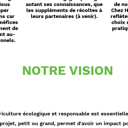
Nous
autant ses connaissances, que
de no
pper
les suppléments de récoltes à
Chez H
ns car
leurs partenaires (à venir).
reflète
néfices
choix 
ment de
pratiq
ont au-
onnels.
NOTRE VISION
iculture écologique et responsable est essentielle
projet, petit ou grand, permet d'avoir un impact p