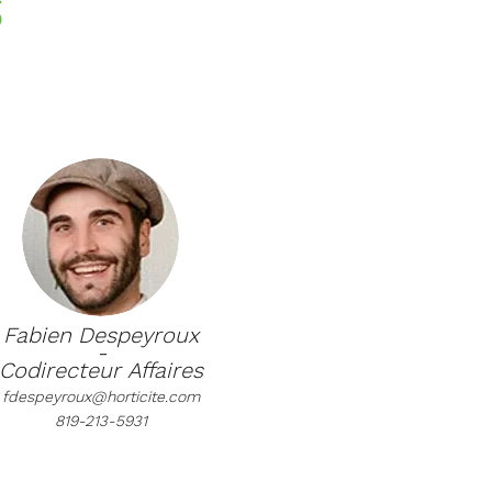
S
Fabien Despeyroux
-
Codirecteur
Affaires
fdespeyroux@horticite.com
819-213-5931