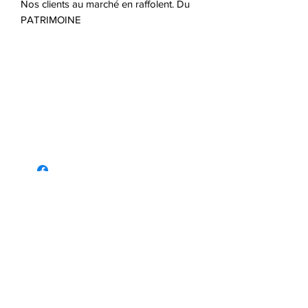
Nos clients au marché en raffolent. Du 
PATRIMOINE
Origine
Semences Coop Tourne-Sol
Nombre de semences /
Sachet
100
CONTACT
info@horticite.com
HEURES D'OUVERTURE
Lundi - Vendredi : 8h30 - 16h30
135 rue Eddy - Gatineau