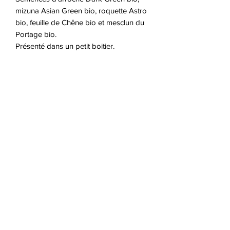
mizuna Asian Green bio, roquette Astro 
bio, feuille de Chêne bio et mesclun du 
Portage bio.

Présenté dans un petit boitier.
Origine
Semences du Portage
Jour à maturité
NA
Ensoleillement
NA
Nombre de semences /
sachet
NA