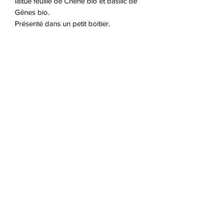
laitue feuille de Chêne bio et basilic de 
Gênes bio.

Présenté dans un petit boitier.
Origine
Semences du Portage
Jour à maturité
NA
Ensoleillement
NA
Nombre de semences /
sachet
NA
CONTACT
info@horticite.com