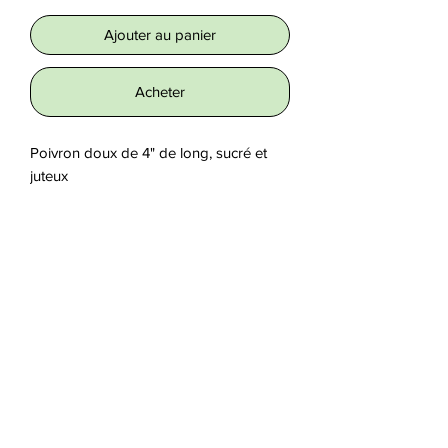
Ajouter au panier
Acheter
Poivron doux de 4" de long, sucré et 
juteux
Origine
Semences Coop Tourne-Sol
Nombre de semences /
Sachet
25
CONTACT